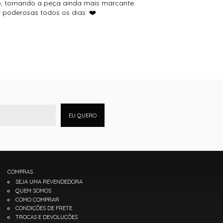
o, tornando a peça ainda mais marcante.
 poderosas todos os dias. ❤️
EU QUERO
COMPRAS
SEJA UMA REVENDEDORA
QUEM SOMOS
COMO COMPRAR
CONDIÇÕES DE FRETE
TROCAS E DEVOLUÇÕES