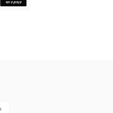
ver o preço
G