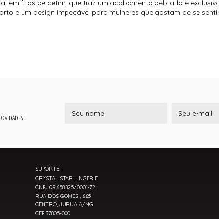
tal em fitas de cetim, que traz um acabamento delicado e exclusiv
rto e um design impecável para mulheres que gostam de se sentir
 NOVIDADES E
SUPORTE
CRYSTAL STAR LINGERIE
CNPJ 09.658.825/0001-72
RUA DOS GOMES , 665
CENTRO, JURUAIA/MG
CEP 37805-000