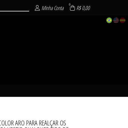
0
Minha Conta
R$ 0,00
OLOR ARO PARA REALÇAR OS
SENSUAL
SUAL