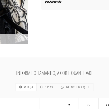
para revenda
INFORME O TAMANHO, A COR E QUANTIDADE
+1 PEÇA
-1 PEÇA
PREENCHER A QTDE
P
M
G
G