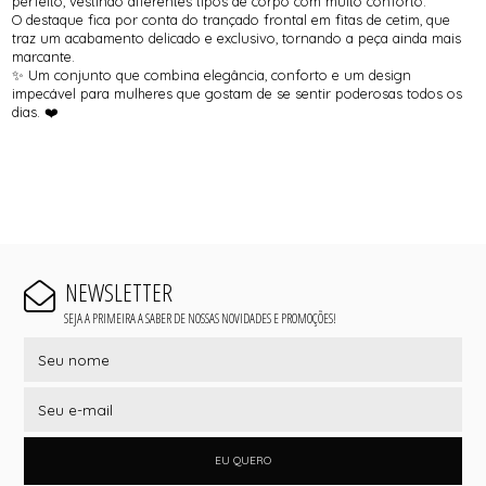
perfeito, vestindo diferentes tipos de corpo com muito conforto.
O destaque fica por conta do trançado frontal em fitas de cetim, que
traz um acabamento delicado e exclusivo, tornando a peça ainda mais
marcante.
✨ Um conjunto que combina elegância, conforto e um design
impecável para mulheres que gostam de se sentir poderosas todos os
dias. ❤️
NEWSLETTER
SEJA A PRIMEIRA A SABER DE NOSSAS NOVIDADES E PROMOÇÕES!
EU QUERO