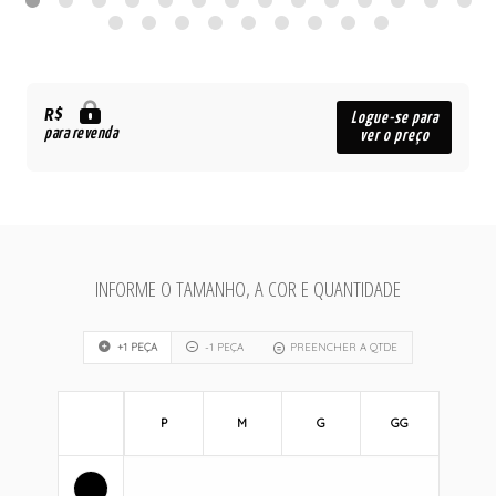
R$
Logue-se para
para revenda
ver o preço
INFORME O TAMANHO, A COR E QUANTIDADE
+1 PEÇA
-1 PEÇA
PREENCHER A QTDE
P
M
G
GG