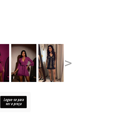
Logue-se para
ver o preço