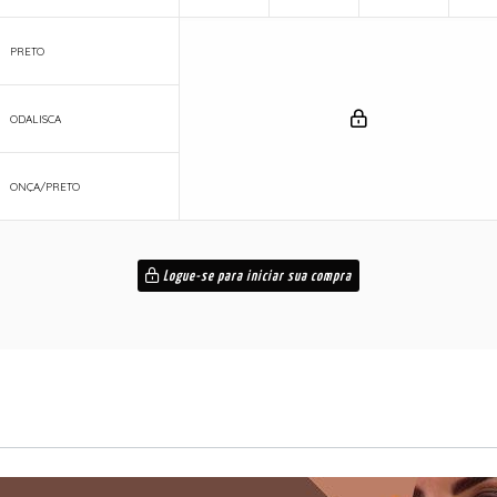
PRETO
ODALISCA
ONÇA/PRETO
Logue-se para iniciar sua compra