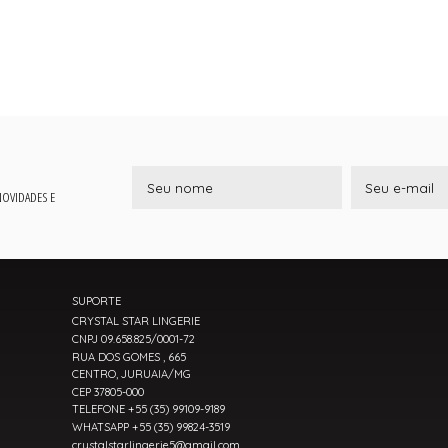
 NOVIDADES E
SUPORTE
CRYSTAL STAR LINGERIE
CNPJ 09.658.825/0001-72
RUA DOS GOMES , 665
CENTRO, JURUAIA/MG
CEP 37805-000
TELEFONE +55 (35) 99109-9189
WHATSAPP +55 (35) 99824-3519
crystalstarlingerie5@gmail.com