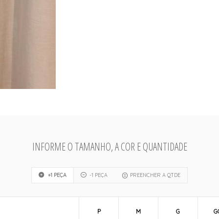
INFORME O TAMANHO, A COR E QUANTIDADE
+1 PEÇA
-1 PEÇA
PREENCHER A QTDE
P
M
G
G