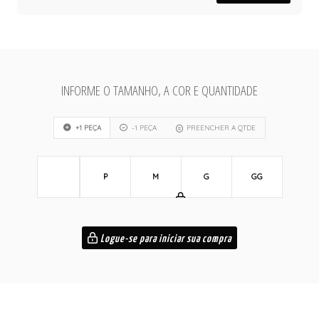
INFORME O TAMANHO, A COR E QUANTIDADE
+1 PEÇA
-1 PEÇA
PREENCHER A QTDE
P
M
G
GG
Logue-se para iniciar sua compra