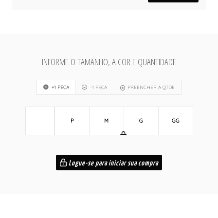
INFORME O TAMANHO, A COR E QUANTIDADE
+1 PEÇA
-1 PEÇA
PREENCHER A QTDE
P
M
G
GG
Logue-se para iniciar sua compra