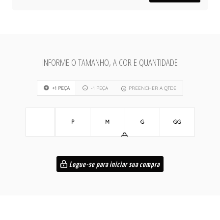
INFORME O TAMANHO, A COR E QUANTIDADE
+1 PEÇA
-1 PEÇA
PREENCHER A QTDE
P
M
G
GG
Logue-se para iniciar sua compra