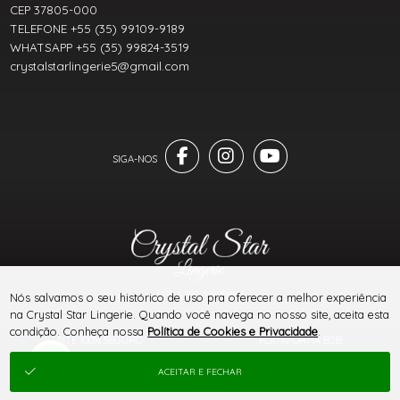
CEP 37805-000
TELEFONE +55 (35) 99109-9189
WHATSAPP +55 (35) 99824-3519
crystalstarlingerie5@gmail.com
® TODOS DIREITOS RESERVADOS
Nós salvamos o seu histórico de uso pra oferecer a melhor experiência
na Crystal Star Lingerie. Quando você navega no nosso site, aceita esta
condição. Conheça nossa
Política de Cookies e Privacidade
.
SITE 100% SEGURO
PLATAFORMA B2B
ACEITAR E FECHAR